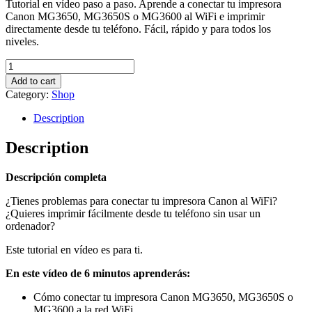
Tutorial en vídeo paso a paso. Aprende a conectar tu impresora
Canon MG3650, MG3650S o MG3600 al WiFi e imprimir
directamente desde tu teléfono. Fácil, rápido y para todos los
niveles.
Cómo
conectar
Add to cart
Canon
Category:
Shop
MG3650,
MG3650S
Description
y
MG3600
Description
al
WiFi
Descripción completa
e
imprimir
¿Tienes problemas para conectar tu impresora Canon al WiFi?
desde
¿Quieres imprimir fácilmente desde tu teléfono sin usar un
el
ordenador?
teléfono
quantity
Este tutorial en vídeo es para ti.
En este vídeo de 6 minutos aprenderás:
Cómo conectar tu impresora Canon MG3650, MG3650S o
MG3600 a la red WiFi