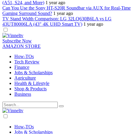
(A51, S24, and More)
1 year ago
Can You Use the Sony HT-S20R Soundbar via AUX for Real-Time
Gaming Surround Sound?
1 year ago
TV Stand Width Comparison: LG 32LQ630B6LA vs LG
43UT80006LA (43″ 4K UHD Smart TV)
1 year ago
Dark
mode
Subscribe Now
AMAZON STORE
How-TOs
Tech Review
Finance
Jobs & Scholarships
Agriculture
Health & Lifestyle
Shop & Products
Business
Dark
mode
How-TOs
Jobs & Scholarships