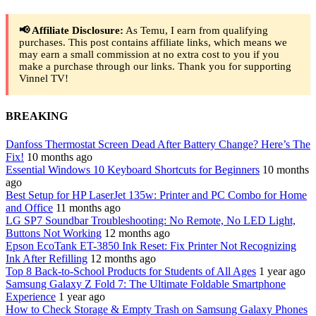
📢 Affiliate Disclosure:
As Temu, I earn from qualifying
purchases. This post contains affiliate links, which means we
may earn a small commission at no extra cost to you if you
make a purchase through our links. Thank you for supporting
Vinnel TV!
BREAKING
Danfoss Thermostat Screen Dead After Battery Change? Here’s The
Fix!
10 months ago
Essential Windows 10 Keyboard Shortcuts for Beginners
10 months
ago
Best Setup for HP LaserJet 135w: Printer and PC Combo for Home
and Office
11 months ago
LG SP7 Soundbar Troubleshooting: No Remote, No LED Light,
Buttons Not Working
12 months ago
Epson EcoTank ET-3850 Ink Reset: Fix Printer Not Recognizing
Ink After Refilling
12 months ago
Top 8 Back-to-School Products for Students of All Ages
1 year ago
Samsung Galaxy Z Fold 7: The Ultimate Foldable Smartphone
Experience
1 year ago
How to Check Storage & Empty Trash on Samsung Galaxy Phones